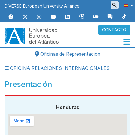
Pasar
DIVERSE European University Alliance
al
contenido
principal
CONTACTO
Oficinas de Representación
Navegación
principal
OFICINA RELACIONES INTERNACIONALES
Micrositios
Presentación
Honduras