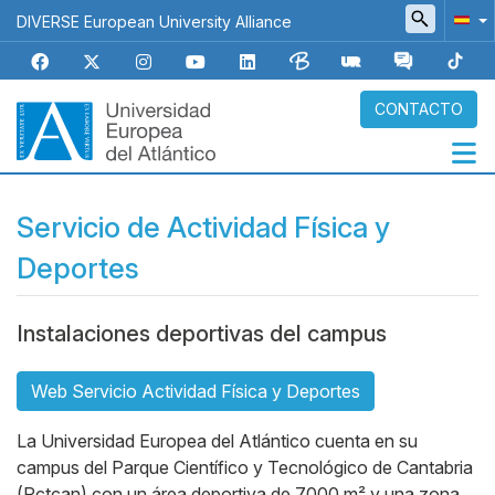
Pasar
DIVERSE European University Alliance
al
contenido
principal
CONTACTO
Navegación
Servicio de Actividad Física y
principal
Deportes
Micrositios
Body
Instalaciones deportivas del campus
Web Servicio Actividad Física y Deportes
La Universidad Europea del Atlántico cuenta en su
campus del Parque Científico y Tecnológico de Cantabria
(Pctcan) con un área deportiva de 7000 m² y una zona